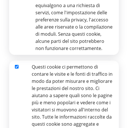
equivalgono a una richiesta di
Anno 2023
servizi, come l'impostazione delle
preferenze sulla privacy, l'accesso
Bilancio 2023 e relazione di missione
alle aree riservate o la compilazione
2023
di moduli. Senza questi cookie,
Bilancio Sociale 2023
alcune parti del sito potrebbero
Bilancio di previsione 2024
non funzionare correttamente.
Questi cookie ci permettono di
Anno 2024
Analitici
contare le visite e le fonti di traffico in
Bilancio di previsione 2025
modo da poter misurare e migliorare
Bilancio ETS e relazione di missione 2024
le prestazioni del nostro sito. Ci
Bilancio Sociale 2024
aiutano a sapere quali sono le pagine
più e meno popolari e vedere come i
visitatori si muovono all'interno del
sito. Tutte le informazioni raccolte da
questi cookie sono aggregate e
Anno 2025