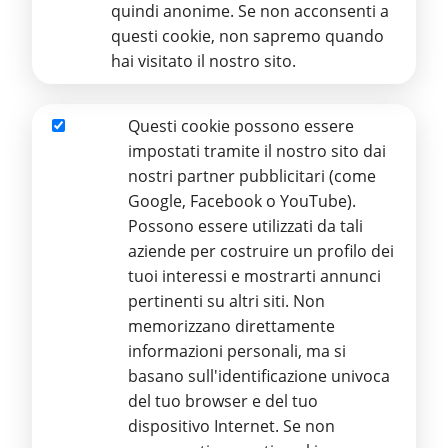
quindi anonime. Se non acconsenti a
Bilancio di previsione 2026
questi cookie, non sapremo quando
Bilancio ETS e relazione di missione 2025
hai visitato il nostro sito.
Bilancio Sociale 2025
Questi cookie possono essere
Aggiornato il 17/06/2026
Marketing
impostati tramite il nostro sito dai
nostri partner pubblicitari (come
Google, Facebook o YouTube).
Possono essere utilizzati da tali
aziende per costruire un profilo dei
Stamperia Regionale Braille ETS
tuoi interessi e mostrarti annunci
pertinenti su altri siti. Non
Via Aurelio Nicolodi, 4 – 95125 CATANIA
Ente del Terzo Settore
memorizzano direttamente
Iscritto al RUNTS con D.D.G. n. 2359 del 23/11/2022 e Repertorio
informazioni personali, ma si
n. 3383 altri Enti
basano sull'identificazione univoca
Partita IVA 03986590879 - Codice Fiscale 93116920872
Iscrizione REA: CT-299111
del tuo browser e del tuo
Tel.
095 55 34 89
dispositivo Internet. Se non
E
-mail:
info@stamperiabrailleuic.it