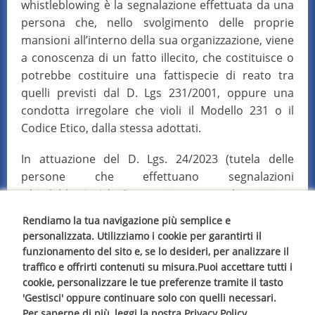
whistleblowing è la segnalazione effettuata da una
persona che, nello svolgimento delle proprie
mansioni all’interno della sua organizzazione, viene
a conoscenza di un fatto illecito, che costituisce o
potrebbe costituire una fattispecie di reato tra
quelli previsti dal D. Lgs 231/2001, oppure una
condotta irregolare che violi il Modello 231 o il
Codice Etico, dalla stessa adottati.
In attuazione del D. Lgs. 24/2023 (tutela delle
persone che effettuano segnalazioni
whistleblowing) la Stamperia mette a disposizione
delle suddette persone i seguenti documenti:
Rendiamo la tua navigazione più semplice e
personalizzata. Utilizziamo i cookie per garantirti il
1) Aggiornamento del Modello di cui al D. Lgs
funzionamento del sito e, se lo desideri, per analizzare il
231/2001, che disciplina la procedura per
traffico e offrirti contenuti su misura.Puoi accettare tutti i
effettuare e per gestire le segnalazioni, con le
cookie, personalizzare le tue preferenze tramite il tasto
seguenti principali informazioni:
'Gestisci' oppure continuare solo con quelli necessari.
Per saperne di più, leggi la nostra Privacy Policy.