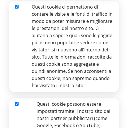
4) Numero telefonico riservato per effettuare la
Questi cookie ci permettono di
segnalazione in forma orale: 345/7618803
Analitici
contare le visite e le fonti di traffico in
modo da poter misurare e migliorare
5) Informativa sul trattamento dei dati personali
le prestazioni del nostro sito. Ci
del segnalante e dei soggetti eventualmente
aiutano a sapere quali sono le pagine
coinvolti dalla segnalazione.
più e meno popolari e vedere come i
visitatori si muovono all'interno del
Procedura per la presentazione e la gestione delle
sito. Tutte le informazioni raccolte da
segnalazioni whistleblowing
questi cookie sono aggregate e
Informativa privacy segnalazioni
quindi anonime. Se non acconsenti a
questi cookie, non sapremo quando
Modulo per le sagnalazioni
hai visitato il nostro sito.
Questi cookie possono essere
Aggiornato il 17/06/2026
Marketing
impostati tramite il nostro sito dai
nostri partner pubblicitari (come
Google, Facebook o YouTube).