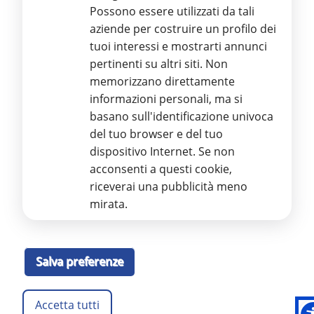
Possono essere utilizzati da tali
aziende per costruire un profilo dei
Stamperia Regionale Braille ETS
tuoi interessi e mostrarti annunci
pertinenti su altri siti. Non
Via Aurelio Nicolodi, 4 – 95125 CATANIA
Ente del Terzo Settore
memorizzano direttamente
Iscritto al RUNTS con D.D.G. n. 2359 del 23/11/2022 e Repertorio
informazioni personali, ma si
n. 3383 altri Enti
basano sull'identificazione univoca
Partita IVA 03986590879 - Codice Fiscale 93116920872
Iscrizione REA: CT-299111
del tuo browser e del tuo
Tel.
095 55 34 89
dispositivo Internet. Se non
E
-mail:
info@stamperiabrailleuic.it
acconsenti a questi cookie,
PEC
:
amministrazione@pec.stamperiabrailleuic.it
riceverai una pubblicità meno
GDPR – Regolamento Protezione Dati Personali
mirata.
Informativa sul trattamento dei dati personali, ai sensi del
Regolamento UE 679/2016
Leggi Informativa
Salva preferenze
Accetta tutti