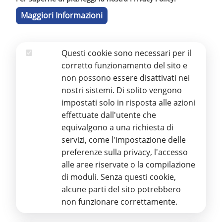
Maggiori Informazioni
cosa si può segnalare (pag. 4);
chi sono i soggetti legittimati a fare le
Questi cookie sono necessari per il
segnalazioni (pag. 5);
Essenziali
corretto funzionamento del sito e
chi sono i soggetti tutelati (pag. 5);
non possono essere disattivati nei
nostri sistemi. Di solito vengono
quali sono le tutele (pag. 6);
impostati solo in risposta alle azioni
come effettuare la segnalazione utilizzando il
effettuate dall'utente che
canale interno (pag. 10).
equivalgono a una richiesta di
servizi, come l'impostazione delle
2) Modulo per effettuare la segnalazione in forma
preferenze sulla privacy, l'accesso
scritta;
alle aree riservate o la compilazione
di moduli. Senza questi cookie,
3) Indirizzo di posta elettronica certificata per
alcune parti del sito potrebbero
inviare da e-mail o pec la segnalazione in forma
non funzionare correttamente.
scritta:
giovanni.ferrera.odv@pec.it