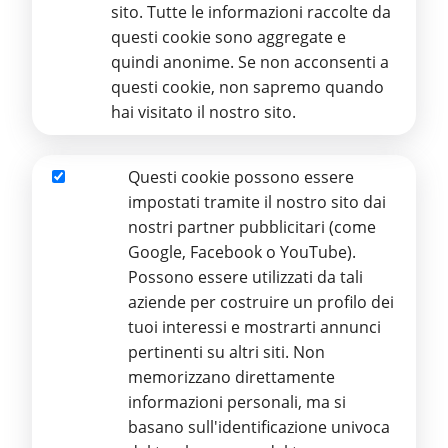
qualunque genere, a persone fisiche o giuridiche.
sito. Tutte le informazioni raccolte da
questi cookie sono aggregate e
quindi anonime. Se non acconsenti a
questi cookie, non sapremo quando
hai visitato il nostro sito.
Questi cookie possono essere
Aggiornato il 30/11/2025
Marketing
impostati tramite il nostro sito dai
nostri partner pubblicitari (come
Google, Facebook o YouTube).
Possono essere utilizzati da tali
aziende per costruire un profilo dei
Stamperia Regionale Braille ETS
tuoi interessi e mostrarti annunci
pertinenti su altri siti. Non
Via Aurelio Nicolodi, 4 – 95125 CATANIA
Ente del Terzo Settore
memorizzano direttamente
Iscritto al RUNTS con D.D.G. n. 2359 del 23/11/2022 e Repertorio
informazioni personali, ma si
n. 3383 altri Enti
Partita IVA 03986590879 - Codice Fiscale 93116920872
basano sull'identificazione univoca
Iscrizione REA: CT-299111