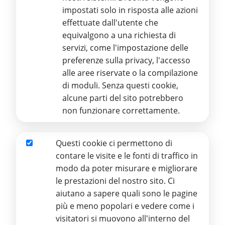
impostati solo in risposta alle azioni
effettuate dall'utente che
STAMPERIA
equivalgono a una richiesta di
servizi, come l'impostazione delle
REGIONALE BRAILLE
preferenze sulla privacy, l'accesso
alle aree riservate o la compilazione
ETS
di moduli. Senza questi cookie,
alcune parti del sito potrebbero
non funzionare correttamente.
ITALIANO
INGLESE
Questi cookie ci permettono di
Analitici
contare le visite e le fonti di traffico in
modo da poter misurare e migliorare
le prestazioni del nostro sito. Ci
Atti di Concessioni
aiutano a sapere quali sono le pagine
più e meno popolari e vedere come i
La Stamperia non concede vantaggi economici, di
visitatori si muovono all'interno del