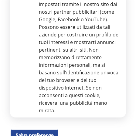
Marketing
impostati tramite il nostro sito dai
minorati della vista.
nostri partner pubblicitari (come
Google, Facebook o YouTube).
Possono essere utilizzati da tali
aziende per costruire un profilo dei
Stamperia Regionale Braille ETS
tuoi interessi e mostrarti annunci
pertinenti su altri siti. Non
Via Aurelio Nicolodi, 4 – 95125 CATANIA
Ente del Terzo Settore
memorizzano direttamente
Iscritto al RUNTS con D.D.G. n. 2359 del 23/11/2022 e Repertorio
informazioni personali, ma si
n. 3383 altri Enti
Partita IVA 03986590879 - Codice Fiscale 93116920872
basano sull'identificazione univoca
Iscrizione REA: CT-299111
del tuo browser e del tuo
Tel.
095 55 34 89
dispositivo Internet. Se non
E
-mail:
info@stamperiabrailleuic.it
PEC
:
amministrazione@pec.stamperiabrailleuic.it
acconsenti a questi cookie,
riceverai una pubblicità meno
GDPR – Regolamento Protezione Dati Personali
mirata.
Informativa sul trattamento dei dati personali, ai sensi del
Regolamento UE 679/2016
Leggi Informativa
Salva preferenze