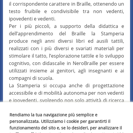
il corrispondente carattere in Braille, ottenendo un
testo fruibile e condivisibile tra non vedenti,
ipovedenti e vedenti.
Per i più piccoli, a supporto della didattica e
dell’apprendimento del Braille la Stamperia
produce negli anni diversi libri ed ausili tattili,
realizzati con i più diversi e svariati materiali per
stimolare il tatto, l’esplorazione tattile e lo sviluppo
cognitivo, con didascalie in NeroBraille per essere
utilizzati insieme ai genitori, agli insegnanti e ai
compagni di scuola.
La Stamperia si occupa anche di progettazione
accessibile e di mobilità autonoma per non vedenti
e ipovedenti, svolgendo non solo attività di ricerca
e sperimentazione di nuovi ausili, ma anche servizi,
prodotti, consulenza e microprogettazione per
Rendiamo la tua navigazione più semplice e
personalizzata. Utilizziamo i cookie per garantirti il
l’abbattimento delle barriere architettoniche e
funzionamento del sito e, se lo desideri, per analizzare il
sensoriali, l’integrazione socio-culturale e la