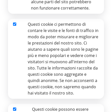
alcune parti del sito potrebbero
grazie agli stanziamenti annuali disposti dalla
non funzionare correttamente.
Regione Siciliana, in forza della legge regionale n.
4/2001 citata in premessa, la quale ha confermato
e rafforzato il valore sociale e civile della Stamperia,
Questi cookie ci permettono di
quale ente strumentale qualificato e centro di
Analitici
contare le visite e le fonti di traffico in
produzione specializzato non solo nel campo
modo da poter misurare e migliorare
editoriale, ma anche nel campo tiflodidattico e
le prestazioni del nostro sito. Ci
tifloinformatico.
aiutano a sapere quali sono le pagine
più e meno popolari e vedere come i
visitatori si muovono all'interno del
Art. 6.1.
La stamperia regionale Braille,
sito. Tutte le informazioni raccolte da
oltre a volumi in caratteri Braille, può
questi cookie sono aggregate e
produrre materiale tiflotecnico,
quindi anonime. Se non acconsenti a
tiflodidattico e libri con caratteri
questi cookie, non sapremo quando
ingranditi per ipovedenti e ogni altro
hai visitato il nostro sito.
materiale didattico, anche informatico,
che può servire per l'inserimento
Questi cookie possono essere
scolastico e l'integrazione sociale dei