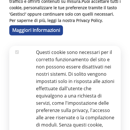
traffico e offrirti contenuti su misura.Puoi accettare tutti i
mobilità autonoma. Tale attività è rivolta a tutti
cookie, personalizzare le tue preferenze tramite il tasto
quei soggetti che a vario titolo promuovono buone
'Gestisci' oppure continuare solo con quelli necessari.
prassi ed iniziative in favore dell’accessibilità quali
Per saperne di più, leggi la nostra Privacy Policy.
ad esempio:
Maggiori Informazioni
Enti pubblici, università ed istituti di istruzione
Musei, Enti, Fondazioni, Gestori di parchi e/o
Questi cookie sono necessari per il
riserve naturali
Essenziali
corretto funzionamento del sito e
Società di gestione di infrastrutture di trasporto
non possono essere disattivati nei
quali aeroporti, ferrovie, metropolitane, ecc
nostri sistemi. Di solito vengono
impostati solo in risposta alle azioni
Imprese di costruzioni, professionisti e tecnici
effettuate dall'utente che
Dal 2008 infine, svolge attività di divulgazione ed
equivalgono a una richiesta di
integrazione culturale attraverso il Polo Tattile
servizi, come l'impostazione delle
Multimediale (Via Etnea, 602 – Catania), struttura
preferenze sulla privacy, l'accesso
polifunzionale aperta al pubblico e alle scuole in
alle aree riservate o la compilazione
particolare.
di moduli. Senza questi cookie,
I servizi e le attività erogate dall’Ente sono possibili