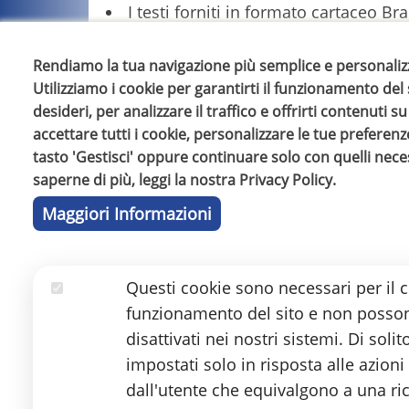
I testi forniti in formato cartaceo Bra
copia, all’interno della quale all’atto
Rendiamo la tua navigazione più semplice e personaliz
“Copia in versione accessibile realizzat
Utilizziamo i cookie per garantirti il funzionamento del s
bis della legge n. 633/1941) e concessa
desideri, per analizzare il traffico e offrirti contenuti 
di studio – Tutti i diritti sono riservati”
accettare tutti i cookie, personalizzare le tue preferenze
tasto 'Gestisci' oppure continuare solo con quelli nece
I testi forniti in formato accessibile 
saperne di più, leggi la nostra Privacy Policy.
all’atto della richiesta, il beneficiar
Maggiori Informazioni
e di impegno all’esclusivo uso person
Lett. C) “
prestare la dovuta diligenza nel
tutte le operazioni effettuate;”
Questi cookie sono necessari per il c
Essenziali
funzionamento del sito e non posso
L’approvvigionamento dei testi avvien
disattivati nei nostri sistemi. Di sol
PDF per il tramite della Biblioteca I
impostati solo in risposta alle azioni
l’AIE Associazione Italiana Editori per
dall'utente che equivalgono a una ric