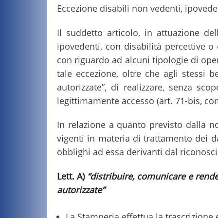
Eccezione disabili non vedenti, ipovedent
Il suddetto articolo, in attuazione de
ipovedenti, con disabilità percettive o 
con riguardo ad alcuni tipologie di oper
tale eccezione, oltre che agli stessi b
autorizzate”, di realizzare, senza sc
legittimamente accesso (art. 71-bis, c
In relazione a quanto previsto dalla n
vigenti in materia di trattamento dei d
obblighi ad essa derivanti dal riconos
Lett. A)
“distribuire, comunicare e render
autorizzate”
La Stamperia effettua la trascrizione e 