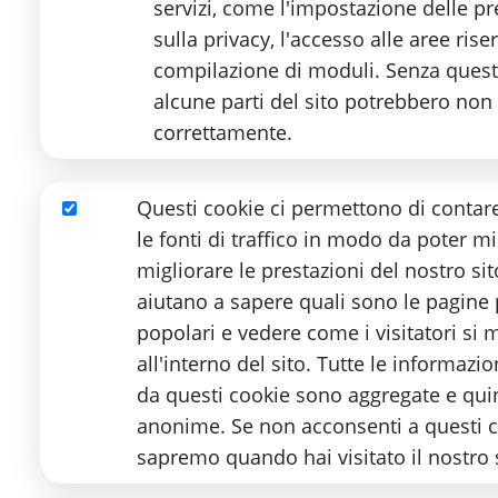
servizi, come l'impostazione delle p
Per l’adattamento e la trasformazione
sulla privacy, l'accesso alle aree rise
editazione informatica del testo o i
compilazione di moduli. Senza quest
alcune parti del sito potrebbero non
rilettura, verifica e correzione ortogra
correttamente.
impaginazione e formattazione del tes
specifiche tecniche richieste dall’uten
Questi cookie ci permettono di contare 
supervisione e collaudo;
Analitici
le fonti di traffico in modo da poter m
migliorare le prestazioni del nostro sit
stampa cartacea o esportazione file;
aiutano a sapere quali sono le pagine
rilegatura (per le versioni cartacee) e
popolari e vedere come i visitatori si
I file dei testi lavorati sono custodit
all'interno del sito. Tutte le informazio
esclusivamente per le eventuali rista
da questi cookie sono aggregate e qui
anonime. Se non acconsenti a questi 
Tutte le operazioni relative alle richie
sapremo quando hai visitato il nostro s
e riscontrabili su fogli elettronici di