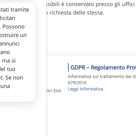
verse versioni accessibili è conservato presso gli uffi
ati tramite
 entità autorizzate a richiesta delle stesse.
icitari
. Possono
costruire un
i annunci
zano
, ma si
GDPR – Regolamento Prot
del tuo
Informativa sul trattamento dei d
et. Se non
679/2016
 una
Leggi Informativa
e Repertorio n. 3383 altri Enti
0872