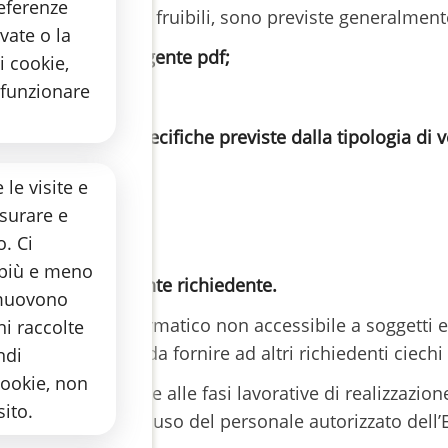
referenze
 dei testi in opere fruibili, sono previste generalment
rvate o la
mportazione da sorgente pdf;
i cookie,
 funzionare
fica;
to secondo le specifiche previste dalla tipologia di ve
te utilizzatore;
le visite e
isurare e
o. Ci
 più e meno
 spedizione all’utente richiedente.
 muovono
i in un archivio informatico non accessibile a soggetti 
ni raccolte
mpe/adattamenti da fornire ad altri richiedenti ciechi
ndi
cookie, non
ste di trascrizione e alle fasi lavorative di realizzazio
ito.
 lavoro ad esclusivo uso del personale autorizzato dell’