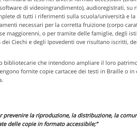
e/software di videoingrandimento), audioregistrati, su 
lete di tutti i riferimenti sulla scuola/università e l
amenti necessari per la corretta fruizione (corpo caratt
se maggiorenni, o per tramite delle famiglie, degli istit
a dei Ciechi e degli Ipovedenti ove risultano iscritti, d
 o bibliotecarie che intendono ampliare il loro patrimon
gono fornite copie cartacee dei testi in Braille o in ca
a.
prevenire la riproduzione, la distribuzione, la comun
te delle copie in formato accessibile;”