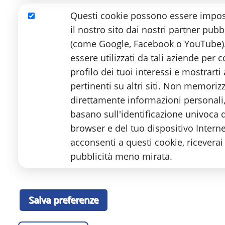
L’elenco dei testi disponibili nelle di
Questi cookie possono essere impost
richiedenti aventi diritto e delle altre
Marketing
il nostro sito dai nostri partner pubbl
Aggiornato il 30/11/2025
(come Google, Facebook o YouTube)
essere utilizzati da tali aziende per 
profilo dei tuoi interessi e mostrart
pertinenti su altri siti. Non memoriz
direttamente informazioni personali
Stamperia Regionale Braille ETS
basano sull'identificazione univoca 
browser e del tuo dispositivo Intern
Via Aurelio Nicolodi, 4 – 95125 CATANIA
Ente del Terzo Settore
acconsenti a questi cookie, riceverai
Iscritto al RUNTS con D.D.G. n. 2359 del 23/11/2022 
pubblicità meno mirata.
Partita IVA 03986590879 - Codice Fiscale 9311692
Iscrizione REA: CT-299111
Tel.
095 55 34 89
E
-mail:
info@stamperiabrailleuic.it
Salva preferenze
PEC
:
amministrazione@pec.stamperiabrailleuic.it