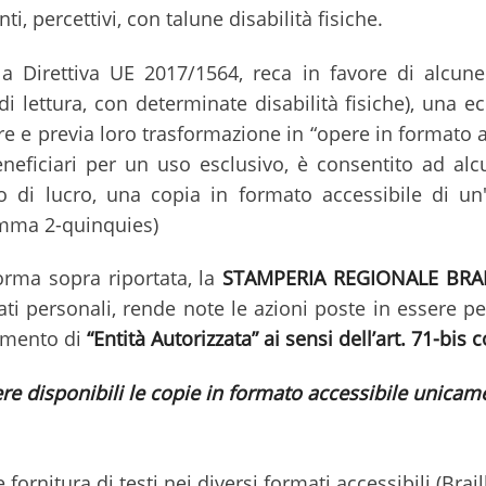
i, percettivi, con talune disabilità fisiche.
lla Direttiva UE 2017/1564, reca in favore di alcune
di lettura, con determinate disabilità fisiche), una ec
e e previa loro trasformazione in “opere in formato ac
eneficiari per un uso esclusivo, è consentito ad alcun
opo di lucro, una copia in formato accessibile di u
omma 2-quinquies)
orma sopra riportata, la
STAMPERIA REGIONALE BRAI
ati personali, rende note le azioni poste in essere per
cimento di
“Entità Autorizzata” ai sensi dell’art. 71-bi
e disponibili le copie in formato accessibile unicamen
fornitura di testi nei diversi formati accessibili (Braill