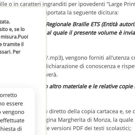
ille o in caratteri ingranditi per ipovedenti “Large Pri
 della stampa sarà riportata la seguente dicitura:
zata.
a dalla Stamperia Regionale Braille ETS (Entità autori
ito e, se lo
 al disabile visivo al quale il presente volume è in
su misura.Puoi
 tramite il
ssari. Per
su file (.doc/.pdf/.rtf/.mp3), vengono forniti all’utenza
io sottoscriverà una dichiarazione di conoscenza e rispe
ale di quanto riceverà.
 trattare le opere o altro materiale e le relative copie
orretto
no essere
e tramite acquisto diretto della copia cartacea e, se 
ito vengono
taliana per Ciechi Regina Margherita di Monza, la qual
 effettuate
 l’interscambio delle versioni PDF dei testi scolastici;
hiesta di