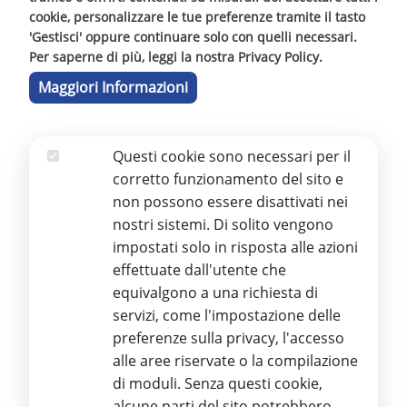
un suo corretto utilizzo.
cookie, personalizzare le tue preferenze tramite il tasto
'Gestisci' oppure continuare solo con quelli necessari.
Per saperne di più, leggi la nostra Privacy Policy.
Maggiori Informazioni
20 MAGGIO 2024 - VISITA
Questi cookie sono necessari per il
DELL’ASSESSORE REGIONALE
Essenziali
corretto funzionamento del sito e
ALL’ISTRUZIONE ON. MIMMO
non possono essere disattivati nei
TURANO
nostri sistemi. Di solito vengono
impostati solo in risposta alle azioni
Nel pomeriggio di ieri, 20 Maggio, l'Assessore
effettuate dall'utente che
Regionale all'Istruzione e Formazione
equivalgono a una richiesta di
Professionale,
On. Mimmo Turano
, ha fatto
servizi, come l'impostazione delle
visita alla nostra Stamperia e al Polo Tattile
preferenze sulla privacy, l'accesso
Multimediale.
alle aree riservate o la compilazione
di moduli. Senza questi cookie,
alcune parti del sito potrebbero