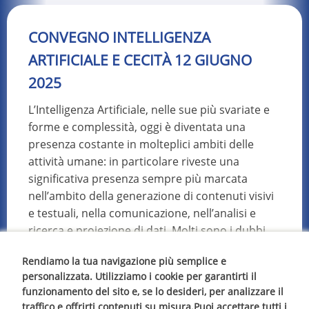
CONVEGNO INTELLIGENZA
ARTIFICIALE E CECITÀ 12 GIUGNO
2025
L’Intelligenza Artificiale, nelle sue più svariate e
forme e complessità, oggi è diventata una
presenza costante in molteplici ambiti delle
attività umane: in particolare riveste una
significativa presenza sempre più marcata
nell’ambito della generazione di contenuti visivi
e testuali, nella comunicazione, nell’analisi e
ricerca e proiezione di dati. Molti sono i dubbi
che scaturiscono dal suo utilizzo, a volte
Rendiamo la tua navigazione più semplice e
indiscriminato, come ad esempio per la
personalizzata. Utilizziamo i cookie per garantirti il
generazione di fake news, ma moltissime sono
funzionamento del sito e, se lo desideri, per analizzare il
anche le opportunità che possono derivare da
traffico e offrirti contenuti su misura.Puoi accettare tutti i