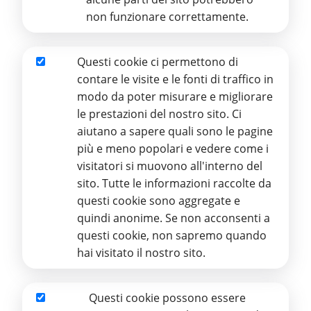
non funzionare correttamente.
UN GADGET TATTILE DELLA
Questi cookie ci permettono di
STAMPERIA IN OCCASIONE DELLA
Analitici
contare le visite e le fonti di traffico in
GIORNATA MONDIALE DEI BAMBINI
modo da poter misurare e migliorare
le prestazioni del nostro sito. Ci
Il 25 e 26 Maggio 2024, a Roma si terrà la
Prima
aiutano a sapere quali sono le pagine
Giornata Mondiale dei Bambini
. L'evento, voluto
più e meno popolari e vedere come i
e annunciato da Papa Francesco, coinvolgerà
visitatori si muovono all'interno del
migliaia di bambini e le loro famiglie, provenienti
sito. Tutte le informazioni raccolte da
da ogni parte del mondo. Il 25 allo Stadio
questi cookie sono aggregate e
Olimpico si terrà l'incontro con tutte le
quindi anonime. Se non acconsenti a
delegazioni internazionali, gli ospiti e ci sarà
questi cookie, non sapremo quando
soprattutto un momento intenso di dialogo dei
hai visitato il nostro sito.
bambini con il Santo Padre. L'indomani in San
Pietro si terrà la celebrazione eucaristica con
l'Angelus e il saluto conclusivo del Papa.
Questi cookie possono essere