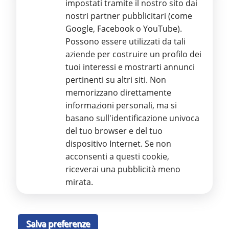
Marketing
impostati tramite il nostro sito dai
nostri partner pubblicitari (come
Google, Facebook o YouTube).
Possono essere utilizzati da tali
aziende per costruire un profilo dei
Stamperia Regionale Braille ETS
tuoi interessi e mostrarti annunci
pertinenti su altri siti. Non
Via Aurelio Nicolodi, 4 – 95125 CATANIA
Ente del Terzo Settore
memorizzano direttamente
Iscritto al RUNTS con D.D.G. n. 2359 del 23/11/2022 e Repertorio
informazioni personali, ma si
n. 3383 altri Enti
basano sull'identificazione univoca
Partita IVA 03986590879 - Codice Fiscale 93116920872
Iscrizione REA: CT-299111
del tuo browser e del tuo
Tel.
095 55 34 89
dispositivo Internet. Se non
E
-mail:
info@stamperiabrailleuic.it
acconsenti a questi cookie,
PEC
:
amministrazione@pec.stamperiabrailleuic.it
riceverai una pubblicità meno
GDPR – Regolamento Protezione Dati Personali
mirata.
Informativa sul trattamento dei dati personali, ai sensi del
Regolamento UE 679/2016
Leggi Informativa
Salva preferenze