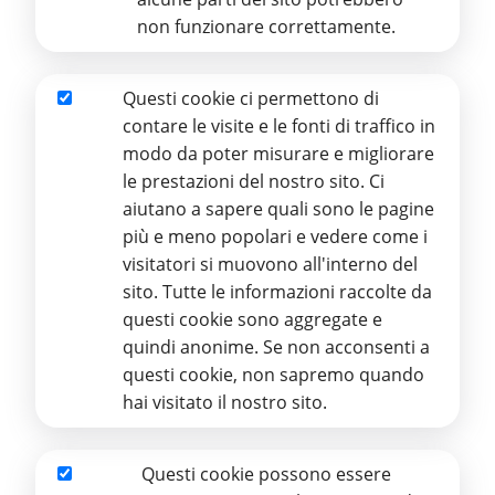
non funzionare correttamente.
UN GADGET TATTILE DELLA
Questi cookie ci permettono di
STAMPERIA IN OCCASIONE DELLA
Analitici
contare le visite e le fonti di traffico in
GIORNATA MONDIALE DEI BAMBINI
modo da poter misurare e migliorare
le prestazioni del nostro sito. Ci
Il 25 e 26 Maggio 2024, a Roma si terrà la
Prima
aiutano a sapere quali sono le pagine
Giornata Mondiale dei Bambini
. L'evento, voluto
più e meno popolari e vedere come i
e annunciato da Papa Francesco, coinvolgerà
visitatori si muovono all'interno del
migliaia di bambini e le loro famiglie, provenienti
sito. Tutte le informazioni raccolte da
da ogni parte del mondo. Il 25 allo Stadio
questi cookie sono aggregate e
Olimpico si terrà l'incontro con tutte le
quindi anonime. Se non acconsenti a
delegazioni internazionali, gli ospiti e ci sarà
questi cookie, non sapremo quando
soprattutto un momento intenso di dialogo dei
hai visitato il nostro sito.
bambini con il Santo Padre. L'indomani in San
Pietro si terrà la celebrazione eucaristica con
l'Angelus e il saluto conclusivo del Papa.
Questi cookie possono essere