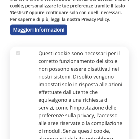
un suo corretto utilizzo.
cookie, personalizzare le tue preferenze tramite il tasto
'Gestisci' oppure continuare solo con quelli necessari.
Per saperne di più, leggi la nostra Privacy Policy.
Maggiori Informazioni
20 MAGGIO 2024 - VISITA
Questi cookie sono necessari per il
DELL’ASSESSORE REGIONALE
Essenziali
corretto funzionamento del sito e
ALL’ISTRUZIONE ON. MIMMO
non possono essere disattivati nei
TURANO
nostri sistemi. Di solito vengono
impostati solo in risposta alle azioni
Nel pomeriggio di ieri, 20 Maggio, l'Assessore
effettuate dall'utente che
Regionale all'Istruzione e Formazione
equivalgono a una richiesta di
Professionale,
On. Mimmo Turano
, ha fatto
servizi, come l'impostazione delle
visita alla nostra Stamperia e al Polo Tattile
preferenze sulla privacy, l'accesso
Multimediale.
alle aree riservate o la compilazione
di moduli. Senza questi cookie,
alcune parti del sito potrebbero