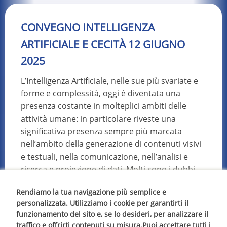
CONVEGNO INTELLIGENZA
ARTIFICIALE E CECITÀ 12 GIUGNO
2025
L’Intelligenza Artificiale, nelle sue più svariate e
forme e complessità, oggi è diventata una
presenza costante in molteplici ambiti delle
attività umane: in particolare riveste una
significativa presenza sempre più marcata
nell’ambito della generazione di contenuti visivi
e testuali, nella comunicazione, nell’analisi e
ricerca e proiezione di dati. Molti sono i dubbi
che scaturiscono dal suo utilizzo, a volte
Rendiamo la tua navigazione più semplice e
indiscriminato, come ad esempio per la
personalizzata. Utilizziamo i cookie per garantirti il
generazione di fake news, ma moltissime sono
funzionamento del sito e, se lo desideri, per analizzare il
anche le opportunità che possono derivare da
traffico e offrirti contenuti su misura.Puoi accettare tutti i