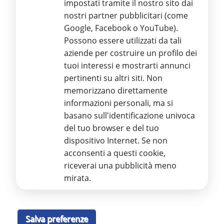
Marketing
impostati tramite il nostro sito dai
nostri partner pubblicitari (come
Google, Facebook o YouTube).
Possono essere utilizzati da tali
aziende per costruire un profilo dei
Stamperia Regionale Braille ETS
tuoi interessi e mostrarti annunci
pertinenti su altri siti. Non
Via Aurelio Nicolodi, 4 – 95125 CATANIA
Ente del Terzo Settore
memorizzano direttamente
Iscritto al RUNTS con D.D.G. n. 2359 del 23/11/2022 e Repertorio
informazioni personali, ma si
n. 3383 altri Enti
basano sull'identificazione univoca
Partita IVA 03986590879 - Codice Fiscale 93116920872
Iscrizione REA: CT-299111
del tuo browser e del tuo
Tel.
095 55 34 89
dispositivo Internet. Se non
E
-mail:
info@stamperiabrailleuic.it
acconsenti a questi cookie,
PEC
:
amministrazione@pec.stamperiabrailleuic.it
riceverai una pubblicità meno
GDPR – Regolamento Protezione Dati Personali
mirata.
Informativa sul trattamento dei dati personali, ai sensi del
Regolamento UE 679/2016
Leggi Informativa
Salva preferenze